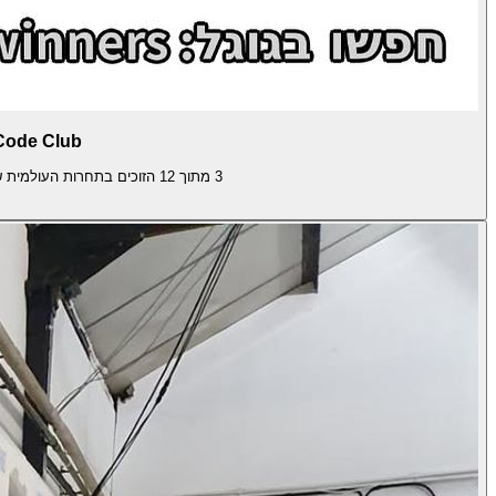
Code Club
3 מתוך 12 הזוכים בתחרות העולמית של Code Club היו מאליסקוד (מתוך 683 פרויקטים מ-35 מדינות)