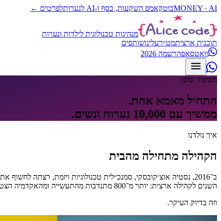
MONEY · AI
בוטקאמפ השקעות, כסף ו-AI לנערות
לפרטים ←
מנהיגות טכנולוגית לילדות ונערות
תוכנית ארצית
מט״ר
עלינו
שותפים
וואטסאפ
הרשמה 2026
הסיפור שלנו
התחיל מאמא אחת.
ממשיך עם 10,000 נערות ונשים.
איך נולדנו
הקהילה מתחילה מהבית
ב־2016, נסטיה אוצ׳קובסקי, סמנכ״לית טכנולוגיות ויזמת, רצתה ל
השנים לקהילה ארצית: יותר מ־800 מתנדבות מהתעשייה ומהאקדמיה הצטרפו למסע, וביחד בנו אקוסיסטם של כ־10,000 בוגרות הממשיכות לצבא, לאקדמיה ולתעשייה.
וזה בדיוק העיקר.